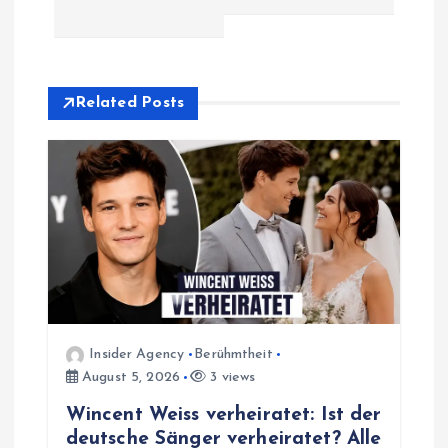
n
a
Related Posts
v
i
g
a
t
Insider Agency
Berühmtheit
i
August 5, 2026
3 views
Wincent Weiss verheiratet: Ist der
o
deutsche Sänger verheiratet? Alle