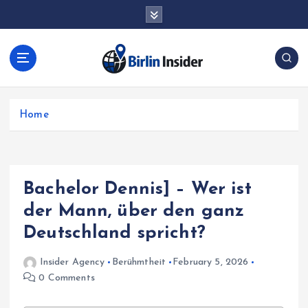
S
jacktoto
jacktoto
k
i
p
t
o
c
Home
o
n
t
e
n
Bachelor Dennis] – Wer ist
t
der Mann, über den ganz
Deutschland spricht?
Insider Agency
Berühmtheit
February 5, 2026
0 Comments