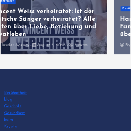
Berühmtheit
Harriet Herbig-Matten Eltern:
Familie, Herkunft und alles, was
über ihr Privatleben bekannt ist
By
Insider Agency
August 5, 2026
13 views
Berühmtheit
blog
Geschäft
Gesundheit
heim
Krypto