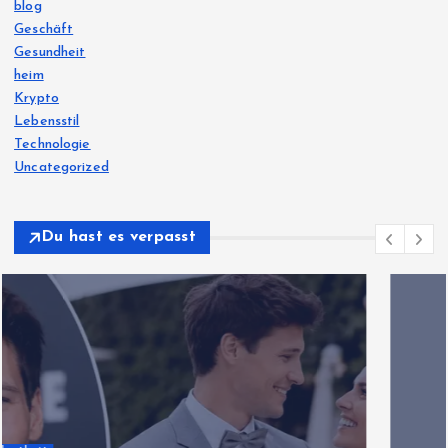
blog
Geschäft
Gesundheit
heim
Krypto
Lebensstil
Technologie
Uncategorized
Du hast es verpasst