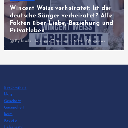
Berühmtheit
Harriet Herbig-Matten Eltern:
Familie, Herkunft und alles, was
über ihr Privatleben bekannt ist
By
Insider Agency
August 5, 2026
11 views
Berühmtheit
blog
Geschäft
Gesundheit
heim
Krypto
Lebensstil