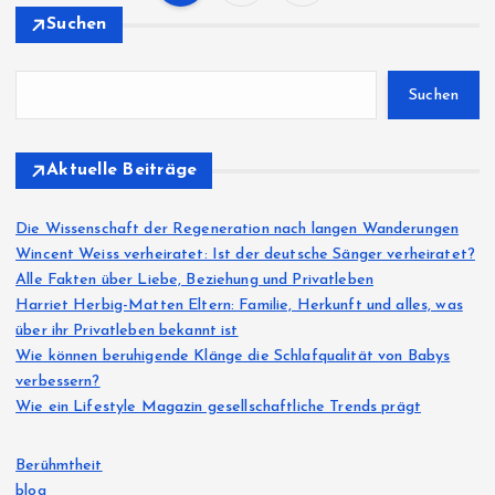
P
Suchen
o
Suchen
s
t
Aktuelle Beiträge
s
Die Wissenschaft der Regeneration nach langen Wanderungen
Wincent Weiss verheiratet: Ist der deutsche Sänger verheiratet?
p
Alle Fakten über Liebe, Beziehung und Privatleben
Harriet Herbig-Matten Eltern: Familie, Herkunft und alles, was
a
über ihr Privatleben bekannt ist
Wie können beruhigende Klänge die Schlafqualität von Babys
g
verbessern?
Wie ein Lifestyle Magazin gesellschaftliche Trends prägt
i
Berühmtheit
n
blog