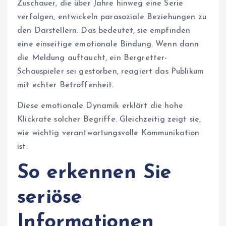
Zuschauer, die über Jahre hinweg eine Serie
verfolgen, entwickeln parasoziale Beziehungen zu
den Darstellern. Das bedeutet, sie empfinden
eine einseitige emotionale Bindung. Wenn dann
die Meldung auftaucht, ein Bergretter-
Schauspieler sei gestorben, reagiert das Publikum
mit echter Betroffenheit.
Diese emotionale Dynamik erklärt die hohe
Klickrate solcher Begriffe. Gleichzeitig zeigt sie,
wie wichtig verantwortungsvolle Kommunikation
ist.
So erkennen Sie
seriöse
Informationen