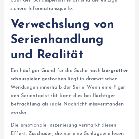
oder den Schauspielern selbst sind die einzige
sichere Informationsquelle.
Verwechslung von
Serienhandlung
und Realität
Ein häufiger Grund für die Suche nach
bergretter
schauspieler gestorben
liegt in dramatischen
Wendungen innerhalb der Serie. Wenn eine Figur
den Serientod stirbt, kann dies bei flüchtiger
Betrachtung als reale Nachricht missverstanden
werden.
Die emotionale Inszenierung verstärkt diesen
Effekt. Zuschauer, die nur eine Schlagzeile lesen