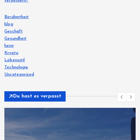
verbessern?
Berühmtheit
blog
Geschäft
Gesundheit
heim
Krypto
Lebensstil
Technologie
Uncategorized
Du hast es verpasst