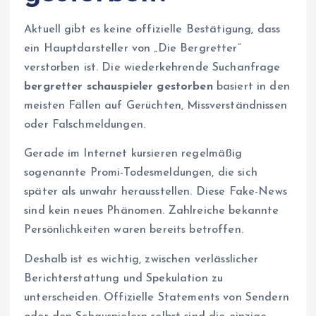
Aktuell gibt es keine offizielle Bestätigung, dass
ein Hauptdarsteller von „Die Bergretter“
verstorben ist. Die wiederkehrende Suchanfrage
bergretter schauspieler gestorben
basiert in den
meisten Fällen auf Gerüchten, Missverständnissen
oder Falschmeldungen.
Gerade im Internet kursieren regelmäßig
sogenannte Promi-Todesmeldungen, die sich
später als unwahr herausstellen. Diese Fake-News
sind kein neues Phänomen. Zahlreiche bekannte
Persönlichkeiten waren bereits betroffen.
Deshalb ist es wichtig, zwischen verlässlicher
Berichterstattung und Spekulation zu
unterscheiden. Offizielle Statements von Sendern