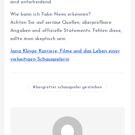
sind entscheidend.
Wie kann ich Fake-News erkennen?
Achten Sie auf seriöse Quellen, überprüfbare
Angaben und offizielle Statements. Fehlen diese,
sollte man skeptisch sein.
Jana Klinge Karriere, Filme und das Leben einer
vielseitigen Schauspielerin
bergretter schauspieler gestorben