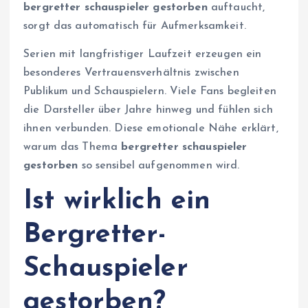
bergretter schauspieler gestorben
auftaucht,
sorgt das automatisch für Aufmerksamkeit.
Serien mit langfristiger Laufzeit erzeugen ein
besonderes Vertrauensverhältnis zwischen
Publikum und Schauspielern. Viele Fans begleiten
die Darsteller über Jahre hinweg und fühlen sich
ihnen verbunden. Diese emotionale Nähe erklärt,
warum das Thema
bergretter schauspieler
gestorben
so sensibel aufgenommen wird.
Ist wirklich ein
Bergretter-
Schauspieler
gestorben?