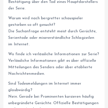
Bestätigung über den Tod eines Hauptdarstellers
der Serie.
Warum wird nach bergretter schauspieler
gestorben so oft gesucht?
Die Suchanfrage entsteht meist durch Gerüchte,
Serientode oder missverständliche Schlagzeilen
im Internet.
Wo finde ich verlässliche Informationen zur Serie?
Verlässliche Informationen gibt es über offizielle
Mitteilungen des Senders oder über etablierte
Nachrichtenmedien.
Sind Todesmeldungen im Internet immer
glaubwürdig?
Nein. Gerade bei Prominenten kursieren häufig
unbegründete Gerüchte. Offizielle Bestätigungen