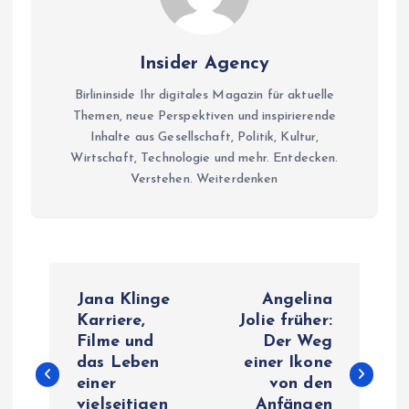
Insider Agency
Birlininside Ihr digitales Magazin für aktuelle
Themen, neue Perspektiven und inspirierende
Inhalte aus Gesellschaft, Politik, Kultur,
Wirtschaft, Technologie und mehr. Entdecken.
Verstehen. Weiterdenken
P
Jana Klinge
Angelina
o
Karriere,
Jolie früher:
Filme und
Der Weg
das Leben
einer Ikone
s
einer
von den
vielseitigen
Anfängen