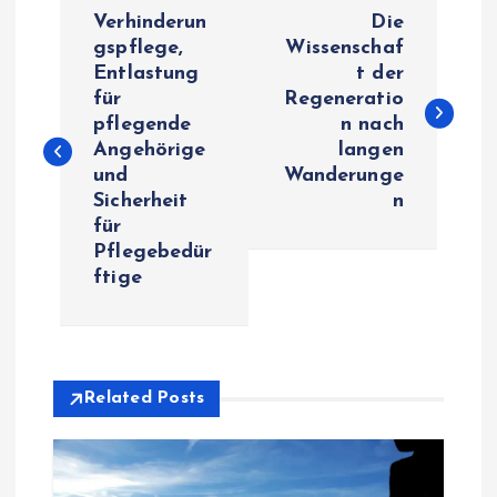
P
Verhinderun
Die
o
gspflege,
Wissenschaf
Entlastung
t der
für
Regeneratio
s
pflegende
n nach
Angehörige
langen
t
und
Wanderunge
Sicherheit
n
n
für
Pflegebedür
a
ftige
v
i
Related Posts
g
a