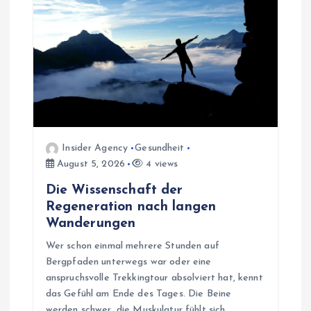
t
i
o
n
Insider Agency
Gesundheit
August 5, 2026
4 views
Die Wissenschaft der
Regeneration nach langen
Wanderungen
Wer schon einmal mehrere Stunden auf
Bergpfaden unterwegs war oder eine
anspruchsvolle Trekkingtour absolviert hat, kennt
das Gefühl am Ende des Tages. Die Beine
werden schwer, die Muskulatur fühlt sich…