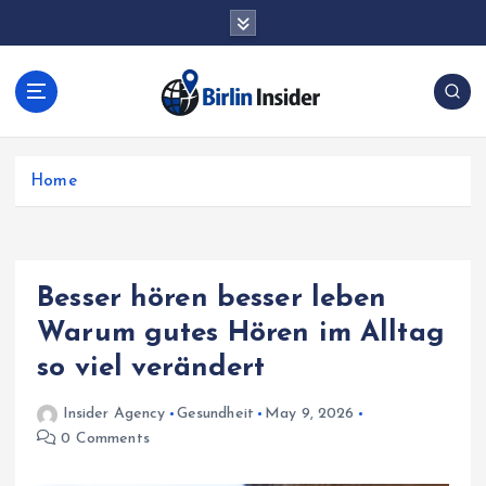
S
k
i
p
t
o
c
Home
o
n
t
e
n
Besser hören besser leben
t
Warum gutes Hören im Alltag
so viel verändert
Insider Agency
Gesundheit
May 9, 2026
0 Comments