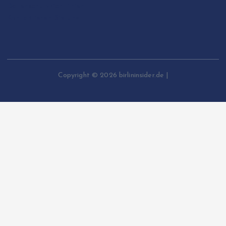
Datenschutzrichtlinien
Kontaktieren Sie uns
Copyright © 2026 birlininsider.de |