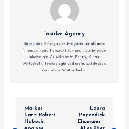
Insider Agency
Birlininside Ihr digitales Magazin für aktuelle
Themen, neue Perspektiven und inspirierende
Inhalte aus Gesellschaft, Politik, Kultur,
Wirtschaft, Technologie und mehr. Entdecken.
Verstehen. Weiterdenken
P
Markus
Laura
o
Lanz Robert
Papendick
Habeck:
Ehemann –
Analyse
Alles über