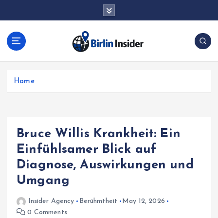
S
k
i
p
t
o
c
Home
o
n
t
e
n
Bruce Willis Krankheit: Ein
t
Einfühlsamer Blick auf
Diagnose, Auswirkungen und
Umgang
Insider Agency
Berühmtheit
May 12, 2026
0 Comments