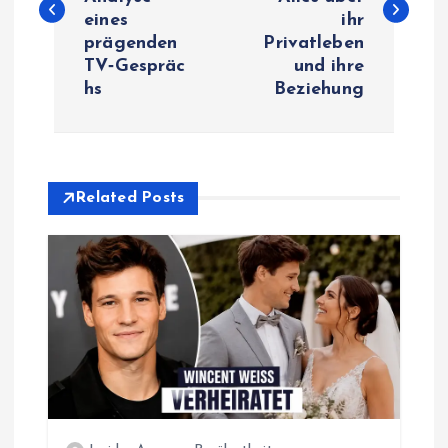
s
eines
ihr
prägenden
Privatleben
t
TV‑Gespräc
und ihre
hs
Beziehung
n
a
v
Related Posts
i
g
a
t