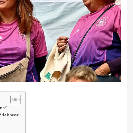
ann?
rlebnisse