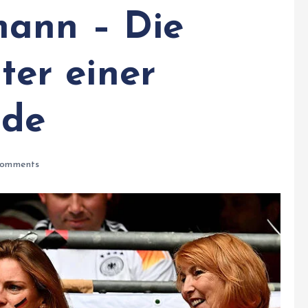
mann – Die
nter einer
nde
omments