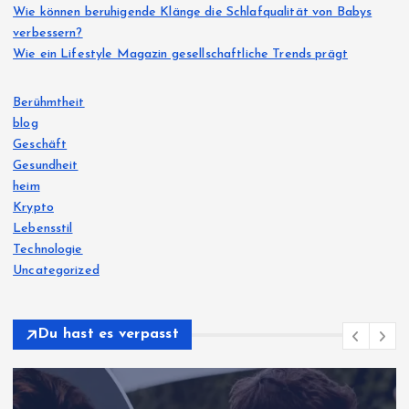
Wie können beruhigende Klänge die Schlafqualität von Babys
verbessern?
Wie ein Lifestyle Magazin gesellschaftliche Trends prägt
Berühmtheit
blog
Geschäft
Gesundheit
heim
Krypto
Lebensstil
Technologie
Uncategorized
Du hast es verpasst