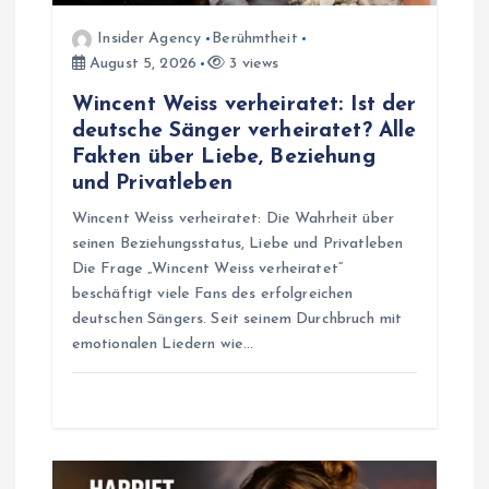
i
Insider Agency
Berühmtheit
o
August 5, 2026
3 views
Wincent Weiss verheiratet: Ist der
n
deutsche Sänger verheiratet? Alle
Fakten über Liebe, Beziehung
und Privatleben
Wincent Weiss verheiratet: Die Wahrheit über
seinen Beziehungsstatus, Liebe und Privatleben
Die Frage „Wincent Weiss verheiratet“
beschäftigt viele Fans des erfolgreichen
deutschen Sängers. Seit seinem Durchbruch mit
emotionalen Liedern wie…