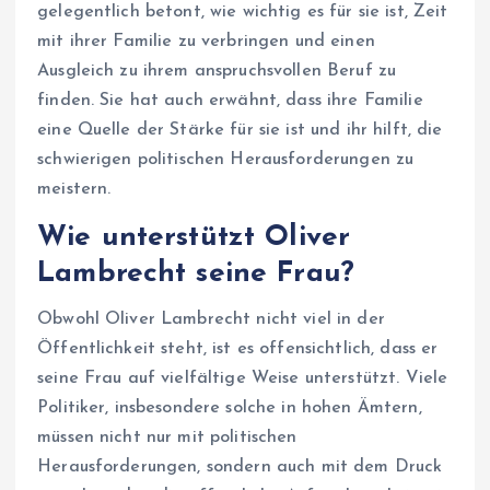
gelegentlich betont, wie wichtig es für sie ist, Zeit
mit ihrer Familie zu verbringen und einen
Ausgleich zu ihrem anspruchsvollen Beruf zu
finden. Sie hat auch erwähnt, dass ihre Familie
eine Quelle der Stärke für sie ist und ihr hilft, die
schwierigen politischen Herausforderungen zu
meistern.
Wie unterstützt Oliver
Lambrecht seine Frau?
Obwohl Oliver Lambrecht nicht viel in der
Öffentlichkeit steht, ist es offensichtlich, dass er
seine Frau auf vielfältige Weise unterstützt. Viele
Politiker, insbesondere solche in hohen Ämtern,
müssen nicht nur mit politischen
Herausforderungen, sondern auch mit dem Druck