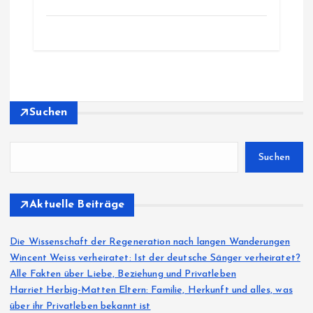
Suchen
Suchen
Aktuelle Beiträge
Die Wissenschaft der Regeneration nach langen Wanderungen
Wincent Weiss verheiratet: Ist der deutsche Sänger verheiratet?
Alle Fakten über Liebe, Beziehung und Privatleben
Harriet Herbig-Matten Eltern: Familie, Herkunft und alles, was
über ihr Privatleben bekannt ist