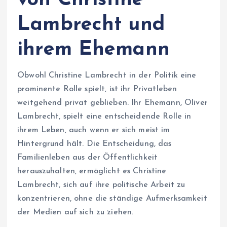
von Christine
Lambrecht und
ihrem Ehemann
Obwohl Christine Lambrecht in der Politik eine
prominente Rolle spielt, ist ihr Privatleben
weitgehend privat geblieben. Ihr Ehemann, Oliver
Lambrecht, spielt eine entscheidende Rolle in
ihrem Leben, auch wenn er sich meist im
Hintergrund hält. Die Entscheidung, das
Familienleben aus der Öffentlichkeit
herauszuhalten, ermöglicht es Christine
Lambrecht, sich auf ihre politische Arbeit zu
konzentrieren, ohne die ständige Aufmerksamkeit
der Medien auf sich zu ziehen.