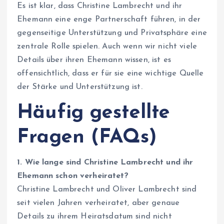
Es ist klar, dass Christine Lambrecht und ihr
Ehemann eine enge Partnerschaft führen, in der
gegenseitige Unterstützung und Privatsphäre eine
zentrale Rolle spielen. Auch wenn wir nicht viele
Details über ihren Ehemann wissen, ist es
offensichtlich, dass er für sie eine wichtige Quelle
der Stärke und Unterstützung ist.
Häufig gestellte
Fragen (FAQs)
1. Wie lange sind Christine Lambrecht und ihr
Ehemann schon verheiratet?
Christine Lambrecht und Oliver Lambrecht sind
seit vielen Jahren verheiratet, aber genaue
Details zu ihrem Heiratsdatum sind nicht