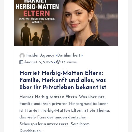
Insider Agency
Berühmtheit
August 5, 2026
13 views
Harriet Herbig-Matten Eltern:
Familie, Herkunft und alles, was
über ihr Privatleben bekannt ist
Harriet Herbig-Matten Eltern: Was über ihre
Familie und ihren privaten Hintergrund bekannt
ist Harriet Herbig-Matten Eltern ist ein Thema,
das viele Fans der jungen deutschen
Schauspielerin interessiert. Seit ihrem
Durchbruch…