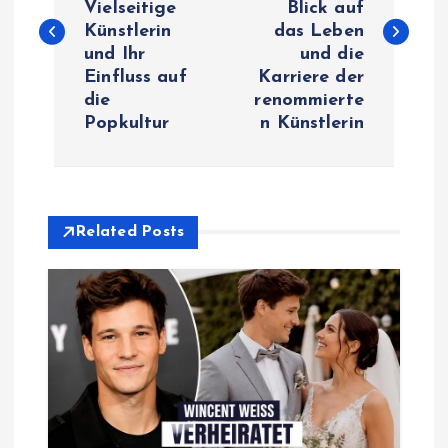
Vielseitige
Blick auf
s
Künstlerin
das Leben
und Ihr
und die
t
Einfluss auf
Karriere der
die
renommierte
n
Popkultur
n Künstlerin
a
v
Related Posts
i
g
a
t