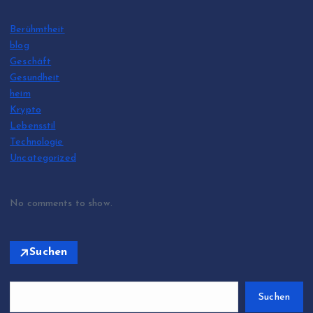
Berühmtheit
blog
Geschäft
Gesundheit
heim
Krypto
Lebensstil
Technologie
Uncategorized
No comments to show.
Suchen
Suchen