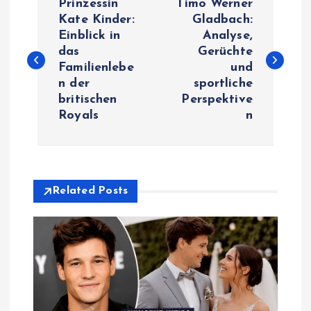
Prinzessin
Timo Werner
o
Kate Kinder:
Gladbach:
Einblick in
Analyse,
das
Gerüchte
s
Familienlebe
und
n der
sportliche
t
britischen
Perspektive
Royals
n
n
a
v
Related Posts
i
g
a