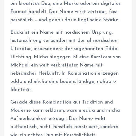
ein kreatives Duo, eine Marke oder ein digitales
Format handelt. Der Name wirkt vertraut, fast
persönlich – und genau darin liegt seine Stärke.
Edda ist ein Name mit nordischem Ursprung,
historisch eng verbunden mit der altnordischen
Literatur, insbesondere der sogenannten Edda-
Dichtung. Micha hingegen ist eine Kurzform von
Michael, ein weit verbreiteter Name mit
hebräischer Herkunft. In Kombination erzeugen
edda und micha eine bodenständige, nahbare
Identität.
Gerade diese Kombination aus Tradition und
Moderne kann erklären, warum edda und micha
Aufmerksamkeit erzeugt. Der Name wirkt
authentisch, nicht künstlich konstruiert, sondern
wie ein echtes Duo mit Persönlichkeit.