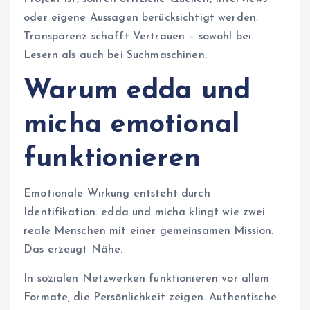
oder eigene Aussagen berücksichtigt werden.
Transparenz schafft Vertrauen – sowohl bei
Lesern als auch bei Suchmaschinen.
Warum edda und
micha emotional
funktionieren
Emotionale Wirkung entsteht durch
Identifikation. edda und micha klingt wie zwei
reale Menschen mit einer gemeinsamen Mission.
Das erzeugt Nähe.
In sozialen Netzwerken funktionieren vor allem
Formate, die Persönlichkeit zeigen. Authentische