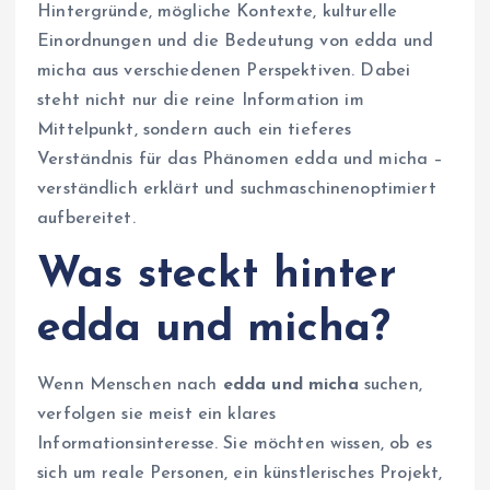
Hintergründe, mögliche Kontexte, kulturelle
Einordnungen und die Bedeutung von edda und
micha aus verschiedenen Perspektiven. Dabei
steht nicht nur die reine Information im
Mittelpunkt, sondern auch ein tieferes
Verständnis für das Phänomen edda und micha –
verständlich erklärt und suchmaschinenoptimiert
aufbereitet.
Was steckt hinter
edda und micha?
Wenn Menschen nach
edda und micha
suchen,
verfolgen sie meist ein klares
Informationsinteresse. Sie möchten wissen, ob es
sich um reale Personen, ein künstlerisches Projekt,