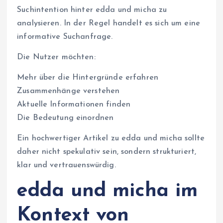
Suchintention hinter edda und micha zu
analysieren. In der Regel handelt es sich um eine
informative Suchanfrage.
Die Nutzer möchten:
Mehr über die Hintergründe erfahren
Zusammenhänge verstehen
Aktuelle Informationen finden
Die Bedeutung einordnen
Ein hochwertiger Artikel zu edda und micha sollte
daher nicht spekulativ sein, sondern strukturiert,
klar und vertrauenswürdig.
edda und micha im
Kontext von