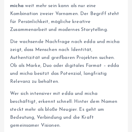
micha
weit mehr sein kann als nur eine
Kombination zweier Vornamen. Der Begriff steht
für Persönlichkeit, mögliche kreative
Zusammenarbeit und modernes Storytelling.
Die wachsende Nachfrage nach edda und micha
zeigt, dass Menschen nach Identität,
Authentizität und greifbaren Projekten suchen.
Ob als Marke, Duo oder digitales Format – edda
und micha besitzt das Potenzial, langfristig
Relevanz zu behalten.
Wer sich intensiver mit edda und micha
beschäftigt, erkennt schnell: Hinter dem Namen
steckt mehr als bloße Neugier. Es geht um
Bedeutung, Verbindung und die Kraft
gemeinsamer Visionen.