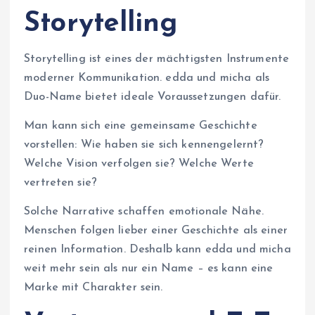
Storytelling
Storytelling ist eines der mächtigsten Instrumente
moderner Kommunikation. edda und micha als
Duo-Name bietet ideale Voraussetzungen dafür.
Man kann sich eine gemeinsame Geschichte
vorstellen: Wie haben sie sich kennengelernt?
Welche Vision verfolgen sie? Welche Werte
vertreten sie?
Solche Narrative schaffen emotionale Nähe.
Menschen folgen lieber einer Geschichte als einer
reinen Information. Deshalb kann edda und micha
weit mehr sein als nur ein Name – es kann eine
Marke mit Charakter sein.