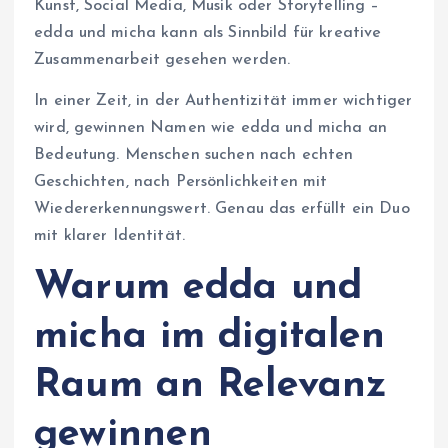
Kunst, Social Media, Musik oder Storytelling –
edda und micha kann als Sinnbild für kreative
Zusammenarbeit gesehen werden.
In einer Zeit, in der Authentizität immer wichtiger
wird, gewinnen Namen wie edda und micha an
Bedeutung. Menschen suchen nach echten
Geschichten, nach Persönlichkeiten mit
Wiedererkennungswert. Genau das erfüllt ein Duo
mit klarer Identität.
Warum edda und
micha im digitalen
Raum an Relevanz
gewinnen