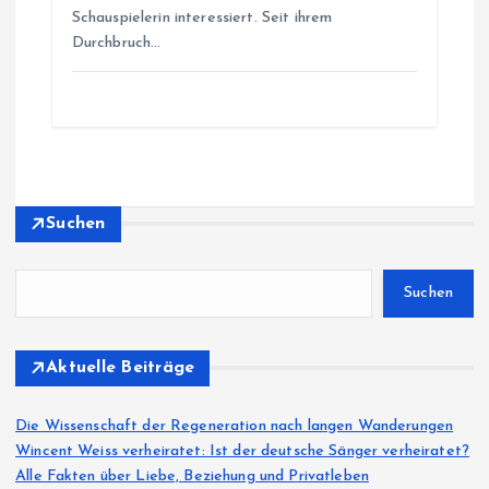
Schauspielerin interessiert. Seit ihrem
Durchbruch…
Suchen
Suchen
Aktuelle Beiträge
Die Wissenschaft der Regeneration nach langen Wanderungen
Wincent Weiss verheiratet: Ist der deutsche Sänger verheiratet?
Alle Fakten über Liebe, Beziehung und Privatleben