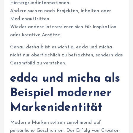
Hintergrundinformationen.
Andere suchen nach Projekten, Inhalten oder
Medienauftritten.
Wieder andere interessieren sich für Inspiration
oder kreative Ansätze.
Genau deshalb ist es wichtig, edda und micha
nicht nur oberflächlich zu betrachten, sondern das
Gesamtbild zu verstehen.
edda und micha als
Beispiel moderner
Markenidentität
Moderne Marken setzen zunehmend auf
persönliche Geschichten. Der Erfolg von Creator-