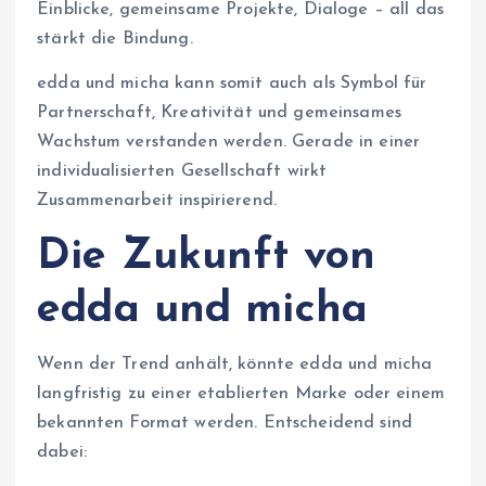
Einblicke, gemeinsame Projekte, Dialoge – all das
stärkt die Bindung.
edda und micha kann somit auch als Symbol für
Partnerschaft, Kreativität und gemeinsames
Wachstum verstanden werden. Gerade in einer
individualisierten Gesellschaft wirkt
Zusammenarbeit inspirierend.
Die Zukunft von
edda und micha
Wenn der Trend anhält, könnte edda und micha
langfristig zu einer etablierten Marke oder einem
bekannten Format werden. Entscheidend sind
dabei: