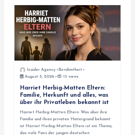
Insider Agency
Berühmtheit
August 5, 2026
13 views
Harriet Herbig-Matten Eltern:
Familie, Herkunft und alles, was
über ihr Privatleben bekannt ist
Harriet Herbig-Matten Eltern: Was über ihre
Familie und ihren privaten Hintergrund bekannt
ist Harriet Herbig-Matten Eltern ist ein Thema,
das viele Fans der jungen deutschen