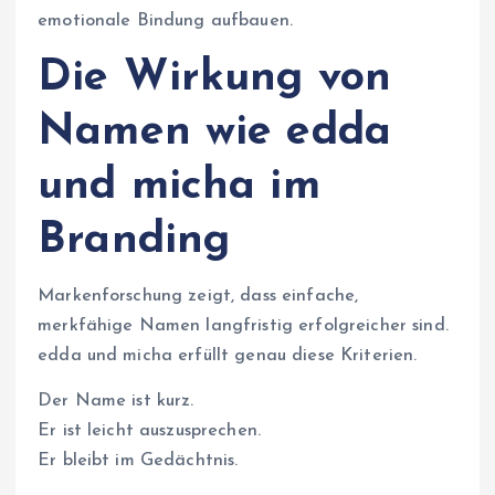
emotionale Bindung aufbauen.
Die Wirkung von
Namen wie edda
und micha im
Branding
Markenforschung zeigt, dass einfache,
merkfähige Namen langfristig erfolgreicher sind.
edda und micha erfüllt genau diese Kriterien.
Der Name ist kurz.
Er ist leicht auszusprechen.
Er bleibt im Gedächtnis.