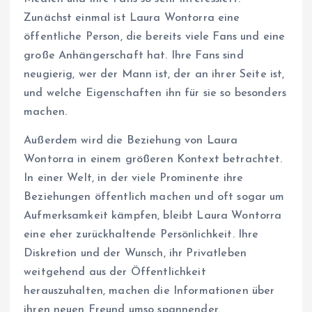
Zunächst einmal ist Laura Wontorra eine
öffentliche Person, die bereits viele Fans und eine
große Anhängerschaft hat. Ihre Fans sind
neugierig, wer der Mann ist, der an ihrer Seite ist,
und welche Eigenschaften ihn für sie so besonders
machen.
Außerdem wird die Beziehung von Laura
Wontorra in einem größeren Kontext betrachtet.
In einer Welt, in der viele Prominente ihre
Beziehungen öffentlich machen und oft sogar um
Aufmerksamkeit kämpfen, bleibt Laura Wontorra
eine eher zurückhaltende Persönlichkeit. Ihre
Diskretion und der Wunsch, ihr Privatleben
weitgehend aus der Öffentlichkeit
herauszuhalten, machen die Informationen über
ihren neuen Freund umso spannender.