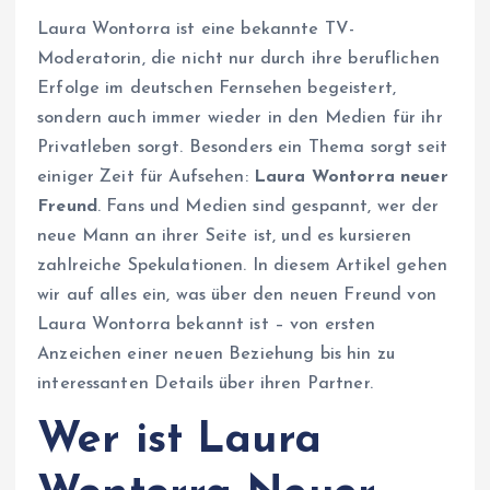
Laura Wontorra ist eine bekannte TV-
Moderatorin, die nicht nur durch ihre beruflichen
Erfolge im deutschen Fernsehen begeistert,
sondern auch immer wieder in den Medien für ihr
Privatleben sorgt. Besonders ein Thema sorgt seit
einiger Zeit für Aufsehen:
Laura Wontorra neuer
Freund
. Fans und Medien sind gespannt, wer der
neue Mann an ihrer Seite ist, und es kursieren
zahlreiche Spekulationen. In diesem Artikel gehen
wir auf alles ein, was über den neuen Freund von
Laura Wontorra bekannt ist – von ersten
Anzeichen einer neuen Beziehung bis hin zu
interessanten Details über ihren Partner.
Wer ist Laura