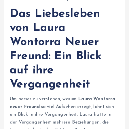
Das Liebesleben
von Laura
Wontorra Neuer
Freund: Ein Blick
auf ihre
Vergangenheit
Um besser zu verstehen, warum
Laura Wontorra
neuer Freund
so viel Aufsehen erregt, lohnt sich
ein Blick in ihre Vergangenheit. Laura hatte in
der Vergangenheit mehrere Beziehungen, die