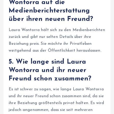
Wontorra auf die
Medienberichterstattung
über ihren neuen Freund?
Laura Wontorra hält sich zu den Medienberichten
zurück und gibt nur selten Details über ihre
Beziehung preis. Sie möchte ihr Privatleben
weitgehend aus der Öffentlichkeit herauslassen.
5. Wie lange sind Laura
Wontorra und ihr neuer
Freund schon zusammen?
Es ist schwer zu sagen, wie lange Laura Wontorra
und ihr neuer Freund schon zusammen sind, da sie
ihre Beziehung größtenteils privat halten. Es wird
jedoch angenommen, dass sie seit mehreren