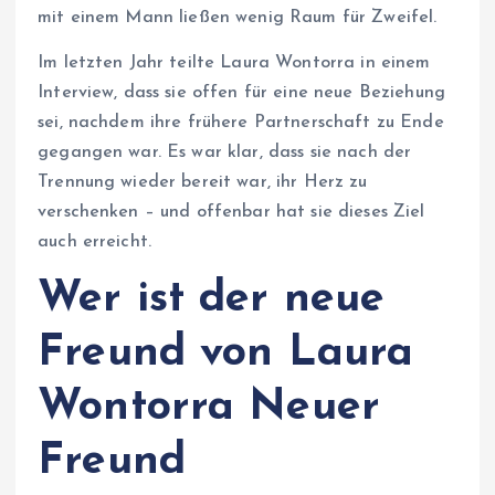
mit einem Mann ließen wenig Raum für Zweifel.
Im letzten Jahr teilte Laura Wontorra in einem
Interview, dass sie offen für eine neue Beziehung
sei, nachdem ihre frühere Partnerschaft zu Ende
gegangen war. Es war klar, dass sie nach der
Trennung wieder bereit war, ihr Herz zu
verschenken – und offenbar hat sie dieses Ziel
auch erreicht.
Wer ist der neue
Freund von Laura
Wontorra Neuer
Freund