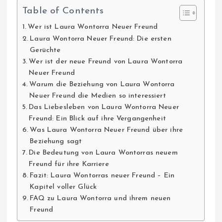
Table of Contents
Wer ist Laura Wontorra Neuer Freund
Laura Wontorra Neuer Freund: Die ersten
Gerüchte
Wer ist der neue Freund von Laura Wontorra
Neuer Freund
Warum die Beziehung von Laura Wontorra
Neuer Freund die Medien so interessiert
Das Liebesleben von Laura Wontorra Neuer
Freund: Ein Blick auf ihre Vergangenheit
Was Laura Wontorra Neuer Freund über ihre
Beziehung sagt
Die Bedeutung von Laura Wontorras neuem
Freund für ihre Karriere
Fazit: Laura Wontorras neuer Freund – Ein
Kapitel voller Glück
FAQ zu Laura Wontorra und ihrem neuen
Freund