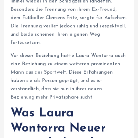
immer wieder in den Schlagzeilen landeten.
Besonders die Trennung von ihrem Ex-Freund,
dem Fußballer Clemens Fritz, sorgte für Aufsehen.
Die Trennung verlief jedoch ruhig und respektvoll,
und beide scheinen ihren eigenen Weg
fortzusetzen.
Vor dieser Beziehung hatte Laura Wontorra auch
eine Beziehung zu einem weiteren prominenten
Mann aus der Sportwelt. Diese Erfahrungen
haben sie als Person geprägt, und es ist
verständlich, dass sie nun in ihrer neuen
Beziehung mehr Privatsphäre sucht.
Was Laura
Wontorra Neuer