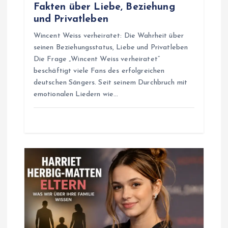
Fakten über Liebe, Beziehung
und Privatleben
Wincent Weiss verheiratet: Die Wahrheit über
seinen Beziehungsstatus, Liebe und Privatleben
Die Frage „Wincent Weiss verheiratet“
beschäftigt viele Fans des erfolgreichen
deutschen Sängers. Seit seinem Durchbruch mit
emotionalen Liedern wie…