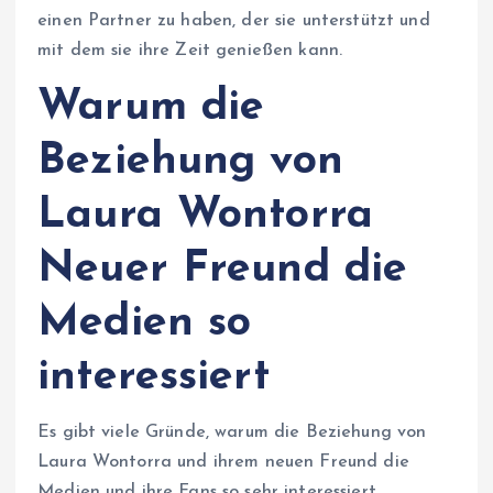
einen Partner zu haben, der sie unterstützt und
mit dem sie ihre Zeit genießen kann.
Warum die
Beziehung von
Laura Wontorra
Neuer Freund die
Medien so
interessiert
Es gibt viele Gründe, warum die Beziehung von
Laura Wontorra und ihrem neuen Freund die
Medien und ihre Fans so sehr interessiert.