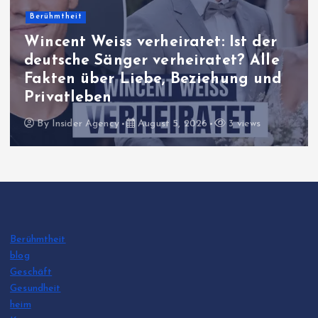
Berühmtheit
Harriet Herbig-Matten Eltern:
Familie, Herkunft und alles, was
über ihr Privatleben bekannt ist
By
Insider Agency
August 5, 2026
13 views
Berühmtheit
blog
Geschäft
Gesundheit
heim