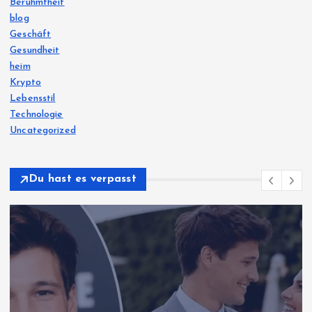
Berühmtheit
blog
Geschäft
Gesundheit
heim
Krypto
Lebensstil
Technologie
Uncategorized
Du hast es verpasst