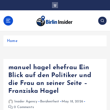
S
k
i
p
t
o
c
Home
o
n
t
e
n
manuel hagel ehefrau Ein
t
Blick auf den Politiker und
die Frau an seiner Seite –
Franziska Hagel
Insider Agency
Berühmtheit
May 18, 2026
0 Comments