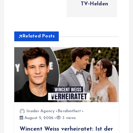
n
TV‑Helden
a
v
Related Posts
i
g
a
t
i
Insider Agency
Berühmtheit
o
August 5, 2026
3 views
Wincent Weiss verheiratet: Ist der