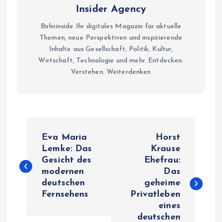
Insider Agency
Birlininside Ihr digitales Magazin für aktuelle
Themen, neue Perspektiven und inspirierende
Inhalte aus Gesellschaft, Politik, Kultur,
Wirtschaft, Technologie und mehr. Entdecken.
Verstehen. Weiterdenken
P
Eva Maria
Horst
o
Lemke: Das
Krause
Gesicht des
Ehefrau:
modernen
Das
s
deutschen
geheime
Fernsehens
Privatleben
t
eines
deutschen