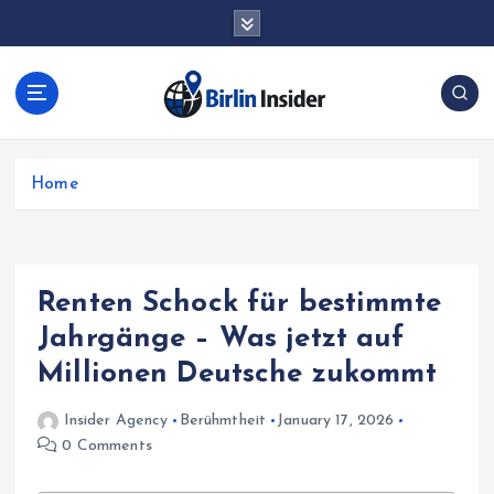
S
jacktoto
k
i
p
t
o
c
Home
o
n
t
e
n
Renten Schock für bestimmte
t
Jahrgänge – Was jetzt auf
Millionen Deutsche zukommt
Insider Agency
Berühmtheit
January 17, 2026
0 Comments