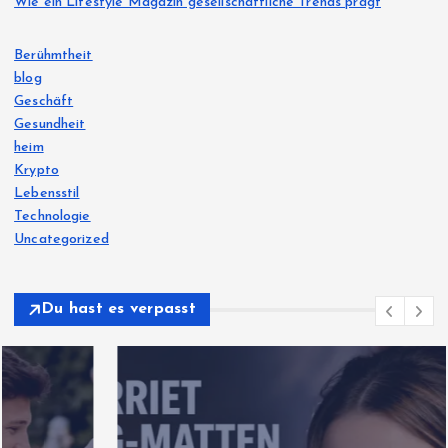
Wie ein Lifestyle Magazin gesellschaftliche Trends prägt
Berühmtheit
blog
Geschäft
Gesundheit
heim
Krypto
Lebensstil
Technologie
Uncategorized
Du hast es verpasst