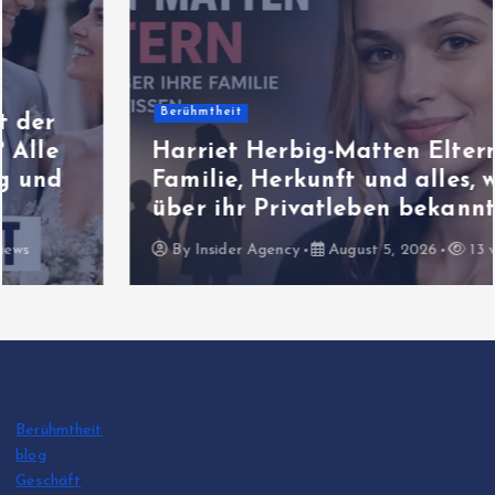
Berühmtheit
Harriet Herbig-Matten Eltern:
Familie, Herkunft und alles, was
über ihr Privatleben bekannt ist
By
Insider Agency
August 5, 2026
13 views
Berühmtheit
blog
Geschäft