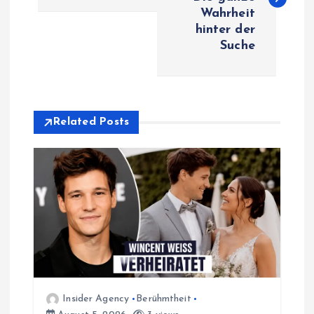
s
Wahrheit
hinter der
t
Suche
n
a
Related Posts
v
i
g
a
t
Insider Agency
Berühmtheit