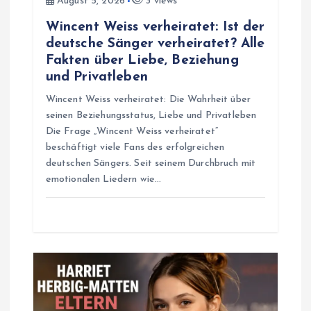
i
August 5, 2026
3 views
Wincent Weiss verheiratet: Ist der
o
deutsche Sänger verheiratet? Alle
Fakten über Liebe, Beziehung
n
und Privatleben
Wincent Weiss verheiratet: Die Wahrheit über
seinen Beziehungsstatus, Liebe und Privatleben
Die Frage „Wincent Weiss verheiratet“
beschäftigt viele Fans des erfolgreichen
deutschen Sängers. Seit seinem Durchbruch mit
emotionalen Liedern wie…