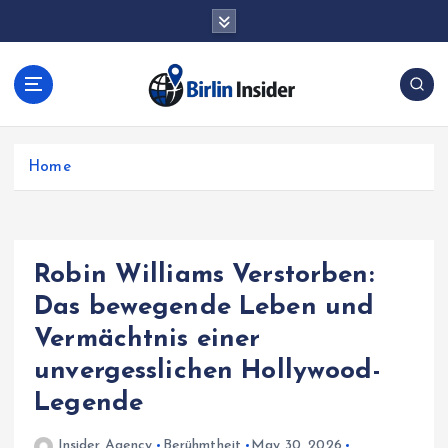
S
k
i
p
t
o
c
Home
o
n
t
e
n
Robin Williams Verstorben:
t
Das bewegende Leben und
Vermächtnis einer
unvergesslichen Hollywood-
Legende
Insider Agency
Berühmtheit
May 30, 2026