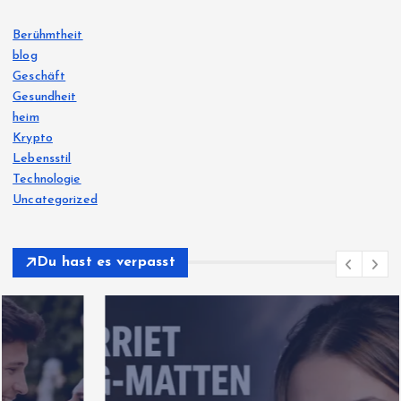
Berühmtheit
blog
Geschäft
Gesundheit
heim
Krypto
Lebensstil
Technologie
Uncategorized
Du hast es verpasst