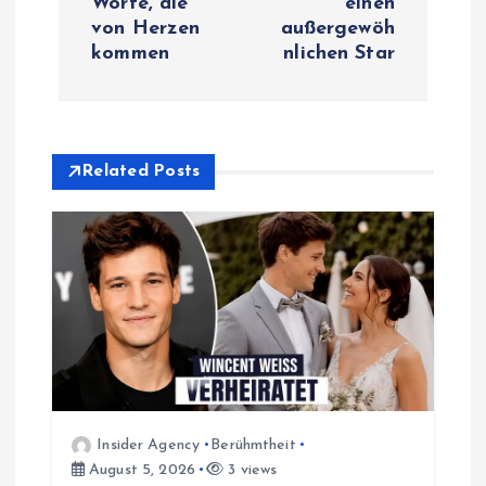
Worte, die
einen
t
von Herzen
außergewöh
kommen
nlichen Star
n
a
v
Related Posts
i
g
a
t
i
Insider Agency
Berühmtheit
August 5, 2026
3 views