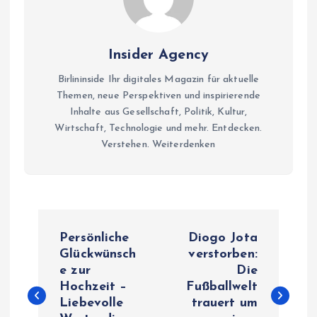
Insider Agency
Birlininside Ihr digitales Magazin für aktuelle
Themen, neue Perspektiven und inspirierende
Inhalte aus Gesellschaft, Politik, Kultur,
Wirtschaft, Technologie und mehr. Entdecken.
Verstehen. Weiterdenken
P
Persönliche
Diogo Jota
o
Glückwünsch
verstorben:
e zur
Die
Hochzeit –
Fußballwelt
s
Liebevolle
trauert um