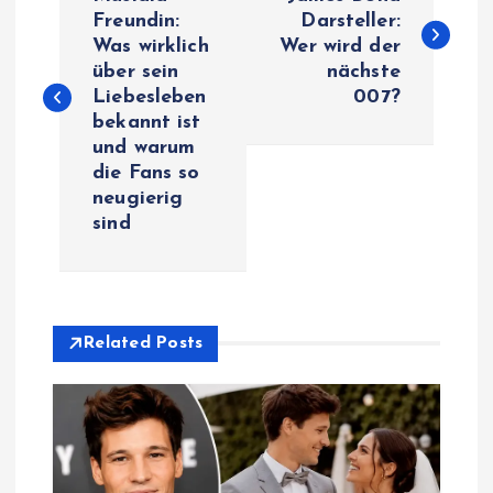
o
Freundin:
Darsteller:
Was wirklich
Wer wird der
s
über sein
nächste
Liebesleben
007?
t
bekannt ist
und warum
n
die Fans so
neugierig
a
sind
v
i
Related Posts
g
a
t