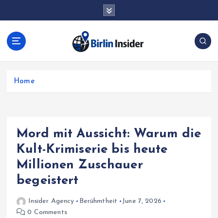
S
k
i
p
t
o
c
Home
o
n
t
e
n
Mord mit Aussicht: Warum die
t
Kult-Krimiserie bis heute
Millionen Zuschauer
begeistert
Insider Agency
Berühmtheit
June 7, 2026
0 Comments