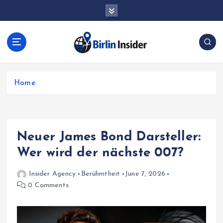
S
k
i
p
t
o
c
Home
o
n
t
e
n
Neuer James Bond Darsteller:
t
Wer wird der nächste 007?
Insider Agency
Berühmtheit
June 7, 2026
0 Comments