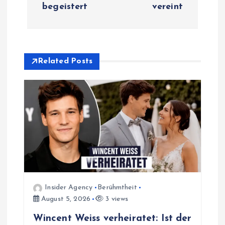
n
begeistert
vereint
a
v
Related Posts
i
g
a
t
i
Insider Agency
Berühmtheit
o
August 5, 2026
3 views
Wincent Weiss verheiratet: Ist der