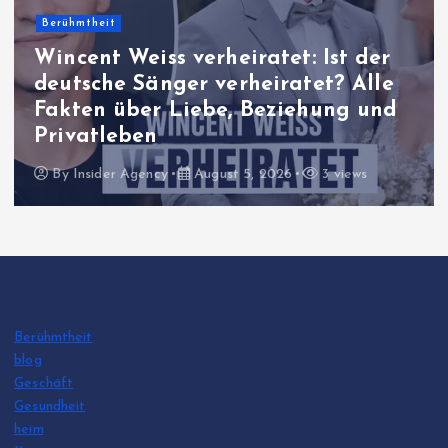
Berühmtheit
Harriet Herbig-Matten Eltern:
Familie, Herkunft und alles, was
über ihr Privatleben bekannt ist
By
Insider Agency
August 5, 2026
13 views
Berühmtheit
blog
Geschäft
Gesundheit
heim