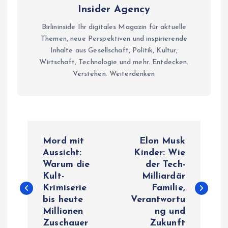
Insider Agency
Birlininside Ihr digitales Magazin für aktuelle
Themen, neue Perspektiven und inspirierende
Inhalte aus Gesellschaft, Politik, Kultur,
Wirtschaft, Technologie und mehr. Entdecken.
Verstehen. Weiterdenken
P
Mord mit
Elon Musk
o
Aussicht:
Kinder: Wie
Warum die
der Tech-
Kult-
Milliardär
s
Krimiserie
Familie,
bis heute
Verantwortu
t
Millionen
ng und
Zuschauer
Zukunft