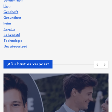
Berühmtheit
blog
Geschäft
Gesundheit
heim
Krypto
Lebensstil
Technologie
Uncategorized
Du hast es verpasst